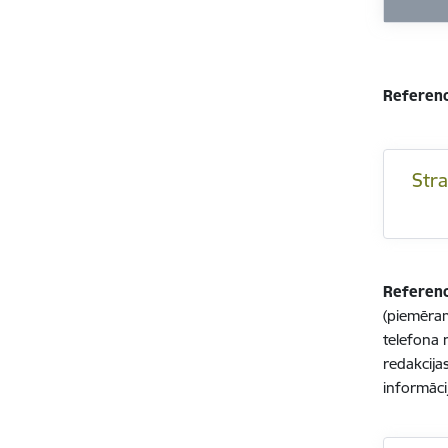
Referenc
Str
Referenc
(piemēram
telefona 
redakcija
informāci