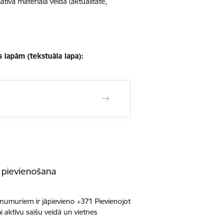
tīvā materiāla veida (aktualitāte,
s lapām (tekstuāla lapa):
 pievienošana
 numuriem ir jāpievieno +371 Pievienojot
i aktīvu saišu veidā un vietnes