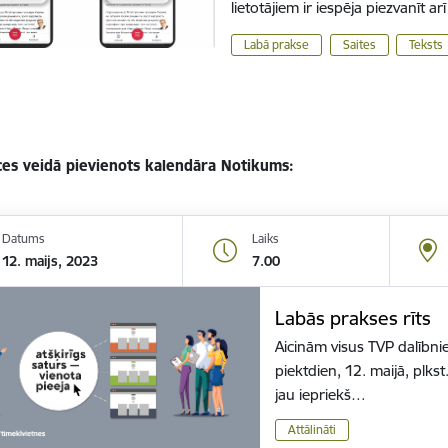
lietotājiem ir iespēja piezvanīt a
Labā prakse
Saites
Teksts
es veidā pievienots kalendāra Notikums:
Datums
Laiks
12. maijs, 2023
7.00
Labās prakses rīts
Aicinām visus TVP dalībni
piektdien, 12. maijā, plkst
jau iepriekš…
Attālināti