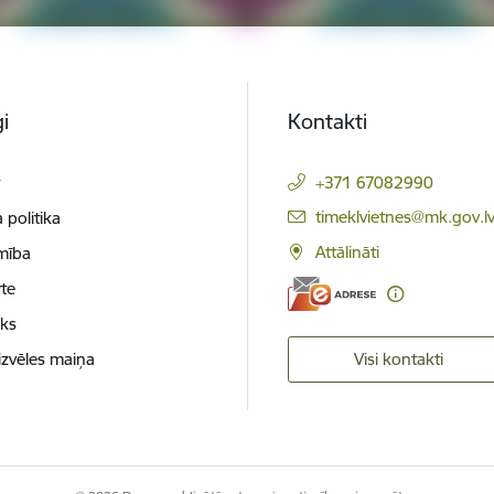
i
Kontakti
t
+371 67082990
E-pasts:
timeklvietnes@mk.gov.l
 politika
Attālināti
mība
te
oks
izvēles maiņa
Visi kontakti