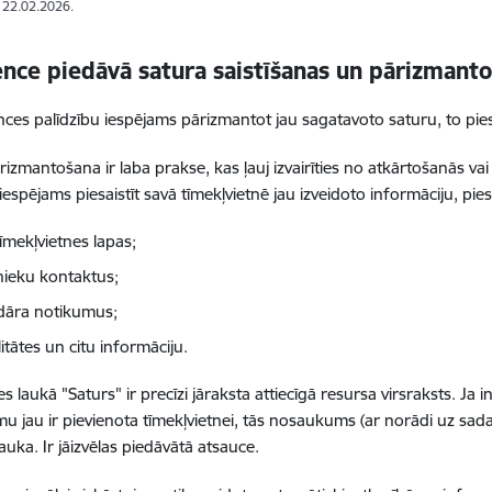
: 22.02.2026.
nce piedāvā satura saistīšanas un pārizmanto
nces palīdzību iespējams pārizmantot jau sagatavoto saturu, to pies
rizmantošana ir laba prakse, kas ļauj izvairīties no atkārtošanās va
 iespējams piesaistīt savā tīmekļvietnē jau izveidoto informāciju, pi
tīmekļvietnes lapas;
nieku kontaktus;
dāra notikumus;
itātes un citu informāciju.
 laukā "Saturs" ir precīzi jāraksta attiecīgā resursa virsraksts. Ja 
 jau ir pievienota tīmekļvietnei, tās nosaukums (ar norādi uz sada
auka. Ir jāizvēlas piedāvātā atsauce.