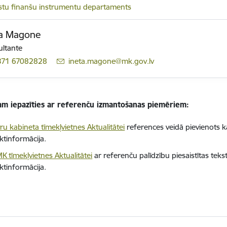
lstu finanšu instrumentu departaments
ta Magone
ltante
371 67082828
E-pasts:
ineta.magone@mk.gov.lv
am iepazīties ar referenču izmantošanas piemēriem:
ru kabineta tīmekļvietnes Aktualitātei
references veidā pievienots 
ktinformācija.
K tīmekļvietnes Aktualitātei
ar referenču palīdzību piesaistītas teks
ktinformācija.