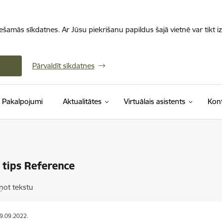
iešamās sīkdatnes. Ar Jūsu piekrišanu papildus šajā vietnē var tikt i
Pārvaldīt sīkdatnes
Pakalpojumi
Aktualitātes
Virtuālais asistents
Kont
 tips Reference
ņot tekstu
09.09.2022.