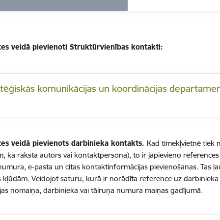
es veidā pievienoti Struktūrvienības kontakti:
atēģiskās komunikācijas un koordinācijas departame
es veidā pievienots darbinieka kontakts.
Kad tīmekļvietnē tiek
, kā raksta autors vai kontaktpersona), to ir jāpievieno references v
numura, e-pasta un citas kontaktinformācijas pievienošanas. Tas ļauj
s kļūdām. Veidojot saturu, kurā ir norādīta reference uz darbinieka 
jas nomaiņa, darbinieka vai tālruņa numura maiņas gadījumā.