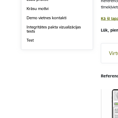
Reference
tīmekļvie
Krāsu motīvi
Demo vietnes kontakti
Kā šī lap
Integritātes pakta vizualizācijas
Lūk, pie
tests
Test
Virt
Referenc