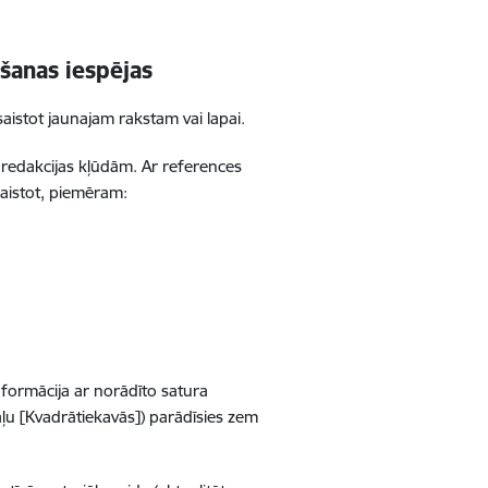
šanas iespējas
aistot jaunajam rakstam vai lapai.
i redakcijas kļūdām. Ar references
esaistot, piemēram:
informācija ar norādīto satura
ļu [Kvadrātiekavās]) parādīsies zem