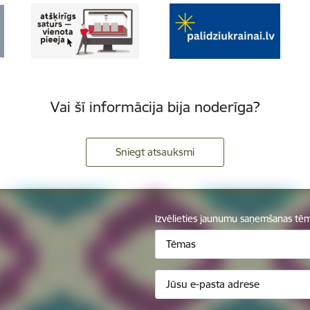
Vai šī informācija bija noderīga?
Sniegt atsauksmi
Izvēlieties jaunumu saņemšanas tē
Tēmas