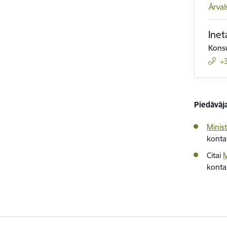
Ārva
Ine
Konsu
+
Piedāvāj
Minist
konta
Citai
M
konta