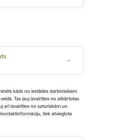
nts
 minēts kāds no iestādes darbiniekiem
eidā. Tas ļauj izvairīties no atkārtotas
 arī izvairīties no saturiskām un
kontaktinformāciju, tiek atvieglota