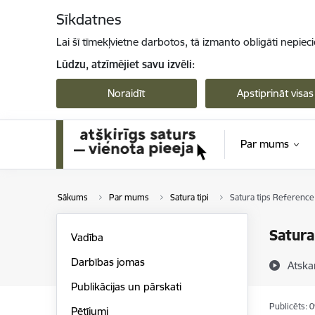
Pāriet uz lapas saturu
Sīkdatnes
Lai šī tīmekļvietne darbotos, tā izmanto obligāti nepiec
Lūdzu, atzīmējiet savu izvēli:
Noraidīt
Apstiprināt visas
Par mums
Sākums
Par mums
Satura tipi
Satura tips Reference
Satura
Vadība
Darbības jomas
Atska
Publikācijas un pārskati
Publicēts: 
Pētījumi