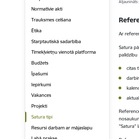
Atjaunināts
Normatīvie akti
Refere
Trauksmes celšana
Ētika
Ar refere
Starptautiskā sadarbība
Satura pā
Tīmekļvietņu vienotā platforma
palīdzību
Budžets
citas 
Īpašumi
darbi
Iepirkumi
kalen
Vakances
aktual
Projekti
References
Satura tipi
nosaukumu
"Satura" l
Resursi darbam ar mājaslapu
Labā prakse