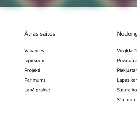
Kājene
Ātrās saites
Noderīg
Vakances
Viegli lasī
Iepirkumi
Privātuma
Projekti
Piekļūsta
Par mums
Lapas kar
Labā prakse
Satura k
Sīkdatņu 