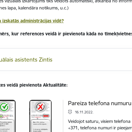
s vizuālais izkārtojums tiks veidots automātiski, atkarībā no informa
tnes lapa, kalendāra notikums, u.c.)
a izskatās administrācijas vidē?
mērs, kur references veidā ir pievienota kāda no tīmekļvietne
uālais asistents Zintis
es veidā pievienota Aktualitāte:
Pareiza telefona numuru
16.11.2022.
Veidojot saturu, visiem telefona
+371, telefona numuri ir pieejam