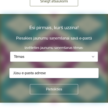
Sniegt atsauksmi
Esi pirmais, kurš uzzina!
Piesakies jaunumu saņemšanai savā e-pastā
Izvēlieties jaunumu saņemšanas tēmas:
Tēmas
Kājene