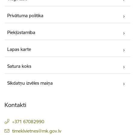
Privātuma politika
Piekļūstamība
Lapas karte
Satura koks
Sīkdatņu izvēles maiņa
Kontakti
+371 67082990
E-pasts:
timeklvietnes@mk.gov.lv