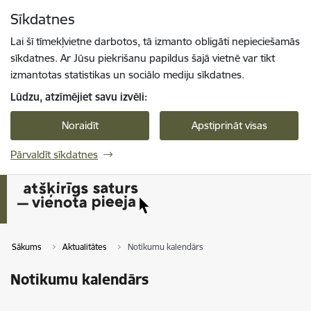
Pāriet uz lapas saturu
Sīkdatnes
Spied
lai meklētu
Enter
Lai šī tīmekļvietne darbotos, tā izmanto obligāti nepieciešamās
sīkdatnes. Ar Jūsu piekrišanu papildus šajā vietnē var tikt
izmantotas statistikas un sociālo mediju sīkdatnes.
Lūdzu, atzīmējiet savu izvēli:
Noraidīt
Apstiprināt visas
Pārvaldīt sīkdatnes
Sākums
Aktualitātes
Notikumu kalendārs
Notikumu kalendārs