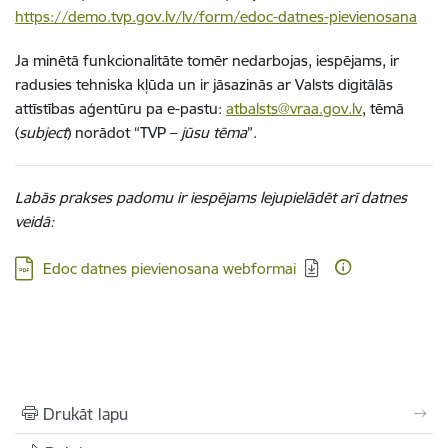
https://demo.tvp.gov.lv/lv/form/edoc-datnes-pievienosana
Ja minētā funkcionalitāte tomēr nedarbojas, iespējams, ir
radusies tehniska kļūda un ir jāsazinās ar Valsts digitālās
attīstības aģentūru pa e-pastu:
atbalsts@vraa.gov.lv
, tēmā
(
subject
) norādot “TVP
–
jūsu tēma
”.
Labās prakses padomu ir iespējams lejupielādēt arī datnes
veidā:
Lejupielādēt:
Edoc datnes pievienosana webformai
Drukāt lapu