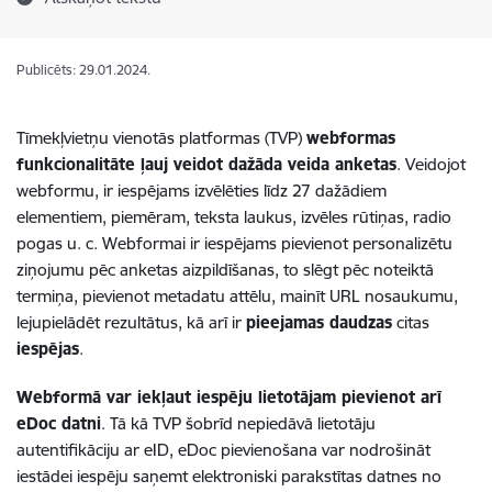
Publicēts: 29.01.2024.
Tīmekļvietņu vienotās platformas (TVP)
webformas
funkcionalitāte ļauj veidot dažāda veida anketas
. Veidojot
webformu, ir iespējams izvēlēties līdz 27 dažādiem
elementiem, piemēram, teksta laukus, izvēles rūtiņas, radio
pogas u. c. Webformai ir iespējams pievienot personalizētu
ziņojumu pēc anketas aizpildīšanas, to slēgt pēc noteiktā
termiņa, pievienot metadatu attēlu, mainīt URL nosaukumu,
lejupielādēt rezultātus, kā arī ir
pieejamas daudzas
citas
iespējas
.
Webformā var iekļaut iespēju lietotājam pievienot arī
eDoc datni
. Tā kā TVP šobrīd nepiedāvā lietotāju
autentifikāciju ar eID, eDoc pievienošana var nodrošināt
iestādei iespēju saņemt elektroniski parakstītas datnes no