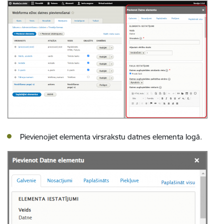
Pievienojiet elementa virsrakstu d
atnes elementa logā
.