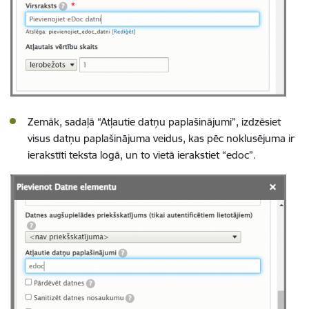
Zemāk, sadaļā “Atļautie datņu paplašinājumi”, izdzēsiet
visus datņu paplašinājuma veidus, kas pēc noklusējuma ir
ierakstīti teksta logā, un to vietā ierakstiet “edoc”.