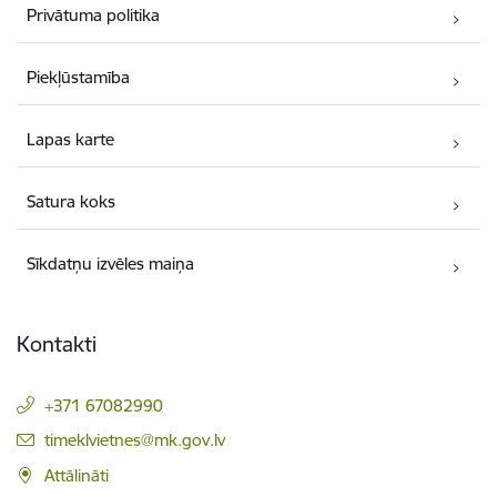
Privātuma politika
Piekļūstamība
Lapas karte
Satura koks
Sīkdatņu izvēles maiņa
Kontakti
+371 67082990
E-pasts:
timeklvietnes@mk.gov.lv
Attālināti