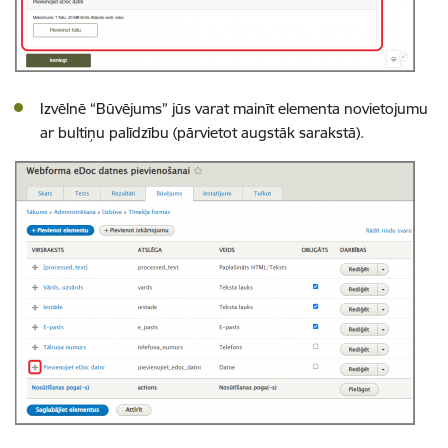
Izvēlnē “Būvējums” jūs varat mainīt elementa novietojumu
ar bultiņu palīdzību (pārvietot augstāk sarakstā).