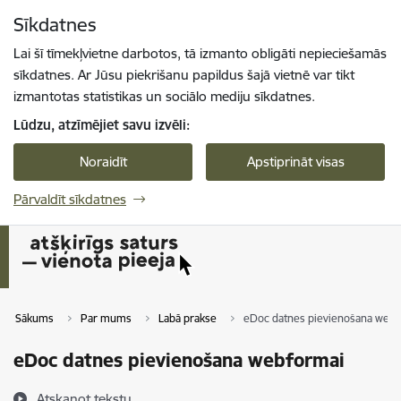
Pāriet uz lapas saturu
Sīkdatnes
Spied
lai meklētu
Enter
Lai šī tīmekļvietne darbotos, tā izmanto obligāti nepieciešamās
sīkdatnes. Ar Jūsu piekrišanu papildus šajā vietnē var tikt
izmantotas statistikas un sociālo mediju sīkdatnes.
Lūdzu, atzīmējiet savu izvēli:
Noraidīt
Apstiprināt visas
Pārvaldīt sīkdatnes
Sākums
Par mums
Labā prakse
eDoc datnes pievienošana web
eDoc datnes pievienošana webformai
Atskaņot tekstu