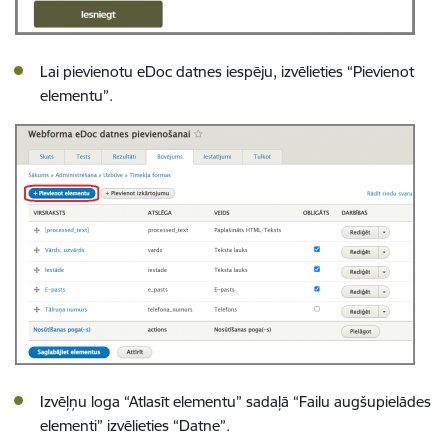
Lai pievienotu eDoc datnes iespēju, i
zvēlieties “Pievienot
elementu”.
Izvēļņu loga “Atlasīt elementu” sadaļā “Failu augšupielādes
elementi” izvēlieties “Datne”.