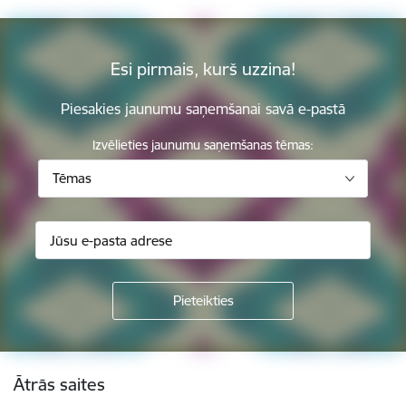
Esi pirmais, kurš uzzina!
Piesakies jaunumu saņemšanai savā e-pastā
Izvēlieties jaunumu saņemšanas tēmas:
Tēmas
Kājene
Ātrās saites