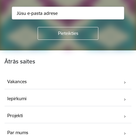
Kājene
Ātrās saites
Vakances
Iepirkumi
Projekti
Par mums