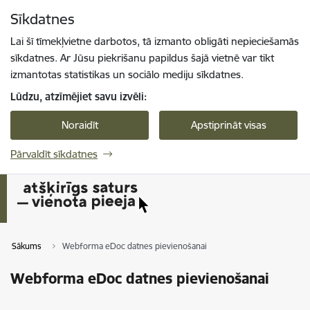
Pāriet uz lapas saturu
Sīkdatnes
Spied
lai meklētu
Enter
Lai šī tīmekļvietne darbotos, tā izmanto obligāti nepieciešamās
sīkdatnes. Ar Jūsu piekrišanu papildus šajā vietnē var tikt
izmantotas statistikas un sociālo mediju sīkdatnes.
Lūdzu, atzīmējiet savu izvēli:
Noraidīt
Apstiprināt visas
Pārvaldīt sīkdatnes
Sākums
Webforma eDoc datnes pievienošanai
Webforma eDoc datnes pievienošanai