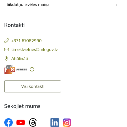
Sīkdatņu izvēles maiņa
Kontakti
+371 67082990
E-pasts:
timeklvietnes@mk.gov.lv
Attālināti
Visi kontakti
Sekojiet mums