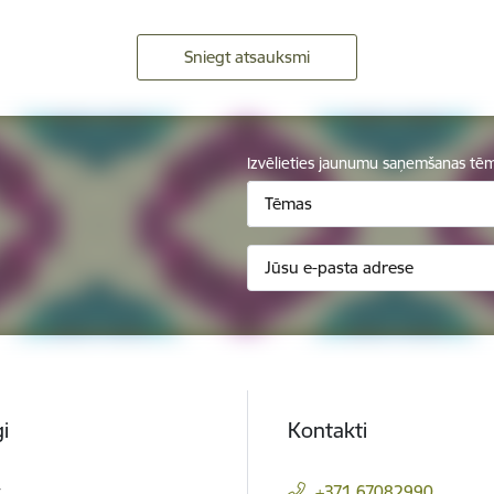
Sniegt atsauksmi
Izvēlieties jaunumu saņemšanas tē
Tēmas
i
Kontakti
t
+371 67082990