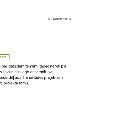
Notīrīt filtrus
ēliem
ti par dažādām tēmām, tāpēc nereti pie
as savienības logo ansamblis vai
mesla dēļ aicinām iestādes projektiem
strē projekta tēmu…