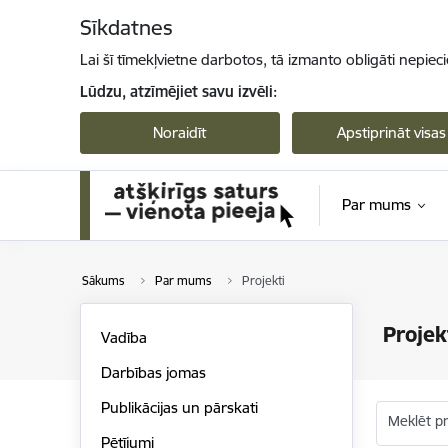
Pāriet uz lapas saturu
Sīkdatnes
Lai šī tīmekļvietne darbotos, tā izmanto obligāti nepiec
Lūdzu, atzīmējiet savu izvēli:
Noraidīt
Apstiprināt visas
Par mums
Sākums
Par mums
Projekti
Projek
Vadība
Darbības jomas
Publikācijas un pārskati
Meklēt p
Pētījumi