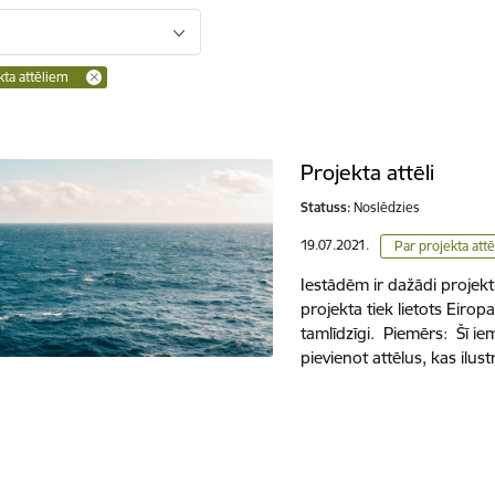
kta attēliem
Projekta attēli
Statuss:
Noslēdzies
19.07.2021.
Par projekta att
Iestādēm ir dažādi projek
projekta tiek lietots Eirop
tamlīdzīgi. Piemērs: Šī ie
pievienot attēlus, kas ilu