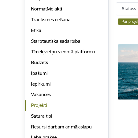
Statuss
Normatīvie akti
Trauksmes celšana
Par proje
Ētika
Starptautiskā sadarbība
Tīmekļvietņu vienotā platforma
Budžets
Īpašumi
Iepirkumi
Vakances
Projekti
Satura tipi
Resursi darbam ar mājaslapu
Labā prakse