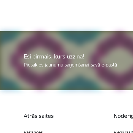
Esi pirmais, kurš uzzina!
Piesakies jaunumu saņemšanai savā e-pastā
Kājene
Ātrās saites
Noderīg
Vakances
Viegli lasī