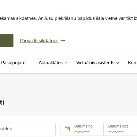
iešamās sīkdatnes. Ar Jūsu piekrišanu papildus šajā vietnē var tikt i
Pārvaldīt sīkdatnes
Pakalpojumi
Aktualitātes
Virtuālais asistents
Kont
ti
Datums no
Datums līdz
rojektu