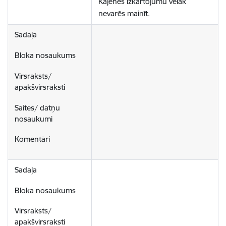
Kājenes izkārtojumu vēlāk 
nevarēs mainīt.