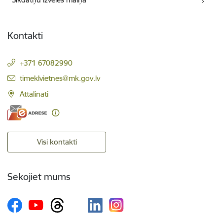
Kontakti
+371 67082990
E-pasts:
timeklvietnes@mk.gov.lv
Attālināti
Visi kontakti
Sekojiet mums