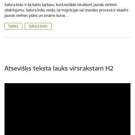
Satura koks ir kā tukšs karkass, kurā iestāde strukturē jaunās vietnes
izkārtojumu. Satura koku veido, lai migrācijas vai izveides procesā ir skaidrs
jaunās vietnes plāns un zināms kuras…
Saites
Satura koks
Atsevišķs teksta lauks virsrakstam H2