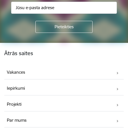
Kājene
Ātrās saites
Vakances
Iepirkumi
Projekti
Par mums