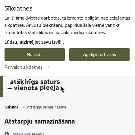
Pāriet uz lapas saturu
Sīkdatnes
Spied
lai meklētu
Enter
Lai šī tīmekļvietne darbotos, tā izmanto obligāti nepieciešamās
sīkdatnes. Ar Jūsu piekrišanu papildus šajā vietnē var tikt
izmantotas statistikas un sociālo mediju sīkdatnes.
Lūdzu, atzīmējiet savu izvēli:
Noraidīt
Apstiprināt visas
Pārvaldīt sīkdatnes
Sākums
Atstarpju samazināšana
Atstarpju samazināšana
Atskaņot tekstu