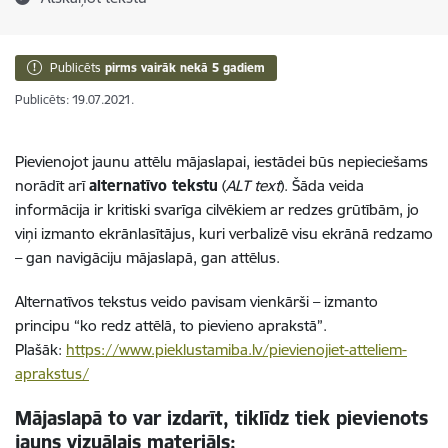
Publicēts
pirms vairāk nekā 5 gadiem
Publicēts: 19.07.2021.
Pievienojot jaunu attēlu mājaslapai, iestādei būs nepieciešams
norādīt arī
alternatīvo tekstu
(
ALT text
). Šāda veida
informācija ir kritiski svarīga cilvēkiem ar redzes grūtībām, jo
viņi izmanto ekrānlasītājus, kuri verbalizē visu ekrānā redzamo
– gan navigāciju mājaslapā, gan attēlus.
Alternatīvos tekstus veido pavisam vienkārši – izmanto
principu “ko redz attēlā, to pievieno aprakstā”.
Plašāk:
https://www.pieklustamiba.lv/pievienojiet-atteliem-
aprakstus/
Mājaslapā to var izdarīt, tiklīdz tiek pievienots
jauns vizuālais materiāls: