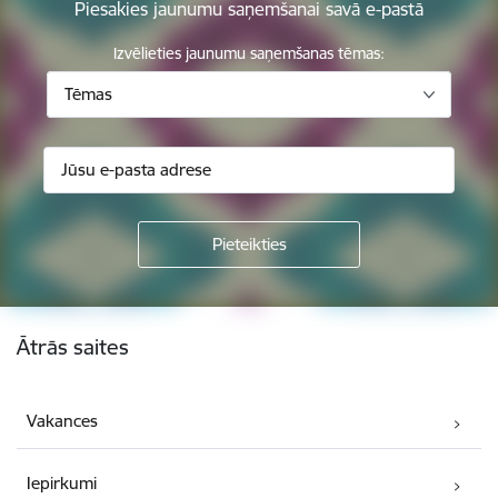
Piesakies jaunumu saņemšanai savā e-pastā
Izvēlieties jaunumu saņemšanas tēmas:
Tēmas
Kājene
Ātrās saites
Vakances
Iepirkumi