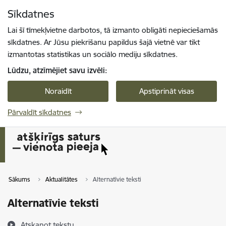
Pāriet uz lapas saturu
Sīkdatnes
Spied
lai meklētu
Enter
Lai šī tīmekļvietne darbotos, tā izmanto obligāti nepieciešamās
sīkdatnes. Ar Jūsu piekrišanu papildus šajā vietnē var tikt
izmantotas statistikas un sociālo mediju sīkdatnes.
Lūdzu, atzīmējiet savu izvēli:
Noraidīt
Apstiprināt visas
Pārvaldīt sīkdatnes
Sākums
Aktualitātes
Alternatīvie teksti
Alternatīvie teksti
Atskaņot tekstu