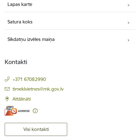
Lapas karte
Satura koks
Sīkdatņu izvēles maiņa
Kontakti
+371 67082990
E-pasts:
timeklvietnes@mk.gov.lv
Attālināti
Visi kontakti