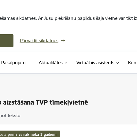
iešamās sīkdatnes. Ar Jūsu piekrišanu papildus šajā vietnē var tikt i
Pārvaldīt sīkdatnes
Pakalpojumi
Aktualitātes
Virtuālais asistents
Kont
 aizstāšana TVP tīmekļvietnē
ņot tekstu
cēts
pirms vairāk nekā 3 gadiem