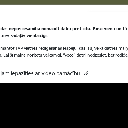
das nepieciešamība nomainīt datni pret citu. Bieži viena un tā
tnes sadaļās vienlaicīgi.
mantot TVP vietnes rediģēšanas iespēju, kas ļauj veikt datnes maiņu v
. Lai šī maiņa noritētu veiksmīgi, “veco” datni nedzēsiet, bet rediģēj
jam iepazīties ar video pamācību: