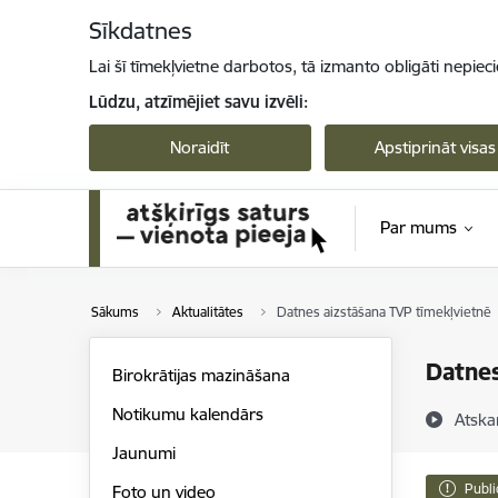
Pāriet uz lapas saturu
Sīkdatnes
Lai šī tīmekļvietne darbotos, tā izmanto obligāti nepiec
Lūdzu, atzīmējiet savu izvēli:
Noraidīt
Apstiprināt visas
Par mums
Sākums
Aktualitātes
Datnes aizstāšana TVP tīmekļvietnē
Datnes
Birokrātijas mazināšana
Notikumu kalendārs
Atska
Jaunumi
Publi
Foto un video