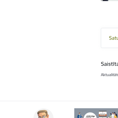
Sat
Saistī
Aktualitāt