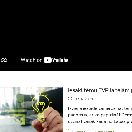
Iesaki tēmu TVP labajām
02.07.2024.
Ikviena iestāde var ierosināt tē
padomus, ar ko papildināt Demo 
uzzināt vairāk kādā no Labās pr