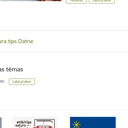
Tikšanās
Labā prakse
ura tips Datne
tas tēmas
es:
Labā prakse