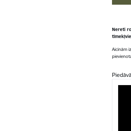
Nereti ro
tīmekļvie
Aicinām iz
pievienota
Piedāvā