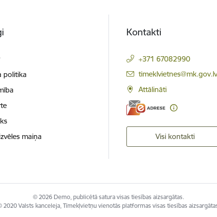
i
Kontakti
t
+371 67082990
E-pasts:
timeklvietnes@mk.gov.l
 politika
Attālināti
mība
te
oks
izvēles maiņa
Visi kontakti
© 2026 Demo, publicētā satura visas tiesības aizsargātas.
 2020 Valsts kanceleja, Tīmekļvietņu vienotās platformas visas tiesības aizsargāta