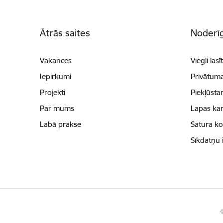
Kājene
Ātrās saites
Noderīg
Vakances
Viegli lasī
Iepirkumi
Privātuma
Projekti
Piekļūsta
Par mums
Lapas kar
Labā prakse
Satura k
Sīkdatņu 
©