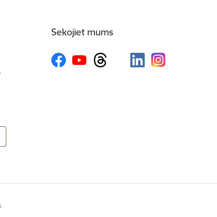
Sekojiet mums
v
s.