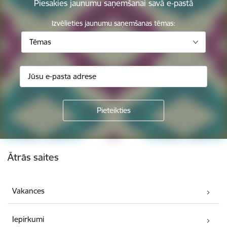
Piesakies jaunumu saņemšanai savā e-pastā
Izvēlieties jaunumu saņemšanas tēmas:
Tēmas
Kājene
Ātrās saites
Vakances
Iepirkumi