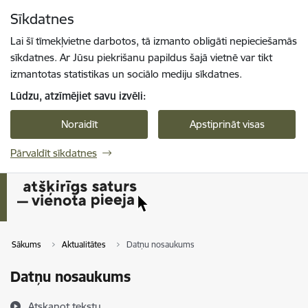
Pāriet uz lapas saturu
Sīkdatnes
Spied
lai meklētu
Enter
Lai šī tīmekļvietne darbotos, tā izmanto obligāti nepieciešamās
sīkdatnes. Ar Jūsu piekrišanu papildus šajā vietnē var tikt
izmantotas statistikas un sociālo mediju sīkdatnes.
Lūdzu, atzīmējiet savu izvēli:
Noraidīt
Apstiprināt visas
Pārvaldīt sīkdatnes
Sākums
Aktualitātes
Datņu nosaukums
Datņu nosaukums
Atskaņot tekstu