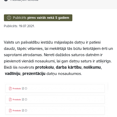
Publicēts
pirms vairāk nekā 5 gadiem
Publicēts: 19.07.2021.
Valsts un pašvaldību iestāžu mājaslapās datņu ir patiesi
daudz, tāpēc vēlamies, lai meklētājā tās būtu lietotājiem ērti un
saprotami atrodamas. Nereti dažādos saturos datnēm ir
pievienoti vienādi nosaukumi, lai gan datņu saturs ir atšķirīgs.
Bieži šis novērots
protokolu
,
darba kārtību
,
nolikumu
,
vadlīniju
,
prezentāciju
datņu nosaukumos.