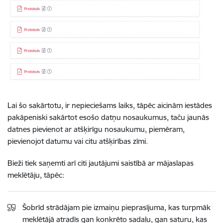
Lai šo sakārtotu, ir nepieciešams laiks, tāpēc aicinām iestādes
pakāpeniski sakārtot esošo datņu nosaukumus, taču jaunās
datnes pievienot ar atšķirīgu nosaukumu, piemēram,
pievienojot datumu vai citu atšķirības zīmi.
Bieži tiek saņemti arī citi jautājumi saistībā ar mājaslapas
meklētāju, tāpēc:
Šobrīd strādājam pie izmaiņu pieprasījuma, kas turpmāk
meklētājā atradīs gan konkrēto sadaļu, gan saturu, kas