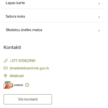
Lapas karte
Satura koks
Sīkdatņu izvēles maiņa
Kontakti
+371 67082990
E-pasts:
timeklvietnes@mk.gov.lv
Attālināti
Visi kontakti