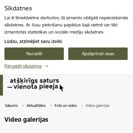
Pāriet uz lapas saturu
Sīkdatnes
Spied
lai meklētu
Enter
Lai šī tīmekļvietne darbotos, tā izmanto obligāti nepieciešamās
sīkdatnes. Ar Jūsu piekrišanu papildus šajā vietnē var tikt
izmantotas statistikas un sociālo mediju sīkdatnes.
Lūdzu, atzīmējiet savu izvēli:
Noraidīt
Apstiprināt visas
Pārvaldīt sīkdatnes
Sākums
Aktualitātes
Foto un video
Video galerijas
Video galerijas