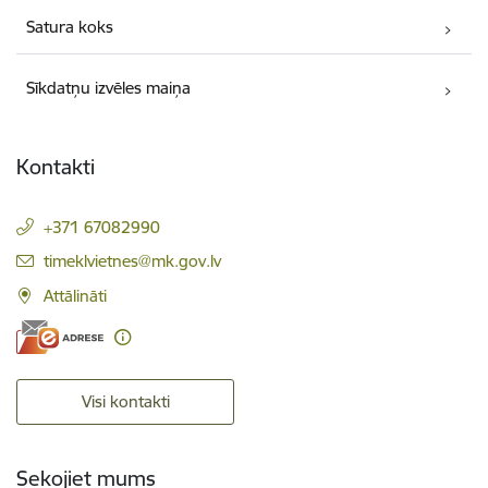
Satura koks
Sīkdatņu izvēles maiņa
Kontakti
+371 67082990
E-pasts:
timeklvietnes@mk.gov.lv
Attālināti
Visi kontakti
Sekojiet mums