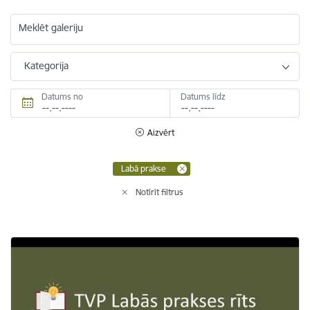
Meklēt galeriju
Kategorija
Datums no
Datums līdz
Aizvērt
Labā prakse
Notīrīt filtrus