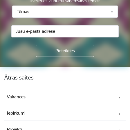
Izvēlieties jaunumu saņemšanas tēmas:
Tēmas
Kājene
Ātrās saites
Vakances
Iepirkumi
Projekti