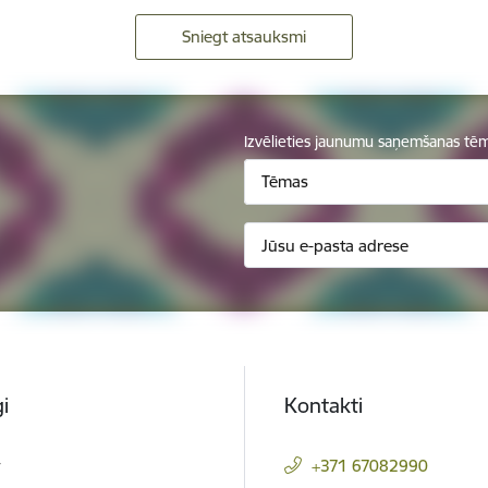
Sniegt atsauksmi
Izvēlieties jaunumu saņemšanas tē
Tēmas
i
Kontakti
t
+371 67082990