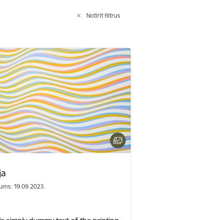
Notīrīt filtrus
ja
ums: 19.09.2023.