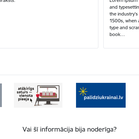
praksts.
Lorem Ipsum i
and typesetti
the industry'
1500s, when a
type and scra
book…
Vai šī informācija bija noderīga?