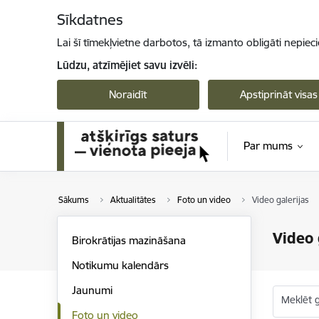
Pāriet uz lapas saturu
Sīkdatnes
Lai šī tīmekļvietne darbotos, tā izmanto obligāti nepiec
Lūdzu, atzīmējiet savu izvēli:
Noraidīt
Apstiprināt visas
Par mums
Sākums
Aktualitātes
Foto un video
Video galerijas
Video 
Birokrātijas mazināšana
Notikumu kalendārs
Jaunumi
Meklēt g
Foto un video