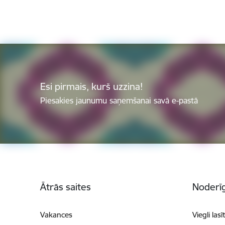
Esi pirmais, kurš uzzina!
Piesakies jaunumu saņemšanai savā e-pastā
Kājene
Ātrās saites
Noderīg
Vakances
Viegli lasī