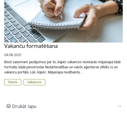
Vakanču formatēšana
04.08.2021.
Bieži saņemam jautājumus par to, kāpēc vakances neielasās mājaslapā tādā
formātā, kādā pievienotas Nodarbinātības un valsts aģentūras (NVA) cv un
vakanču portālā. Lūk, kāpēc: Mājaslapa neatbalsta…
Teksts
Vakances
Drukāt lapu