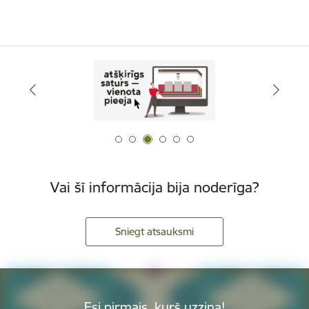
Vai šī informācija bija noderīga?
Sniegt atsauksmi
Esi pirmais, kurš uzzina!