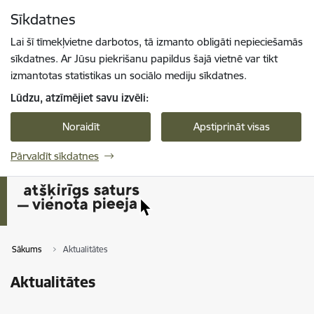
Pāriet uz lapas saturu
Sīkdatnes
Spied
lai meklētu
Enter
Lai šī tīmekļvietne darbotos, tā izmanto obligāti nepieciešamās
sīkdatnes. Ar Jūsu piekrišanu papildus šajā vietnē var tikt
izmantotas statistikas un sociālo mediju sīkdatnes.
Lūdzu, atzīmējiet savu izvēli:
Noraidīt
Apstiprināt visas
Pārvaldīt sīkdatnes
Sākums
Aktualitātes
Aktualitātes