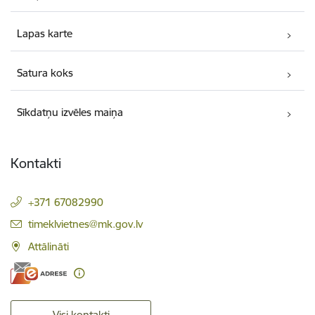
Lapas karte
Satura koks
Sīkdatņu izvēles maiņa
Kontakti
+371 67082990
E-pasts:
timeklvietnes@mk.gov.lv
Attālināti
Visi kontakti