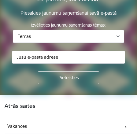
Piesakies jaunumu saņemšanai savā e-pastā
Izvēlieties jaunumu saņemšanas tēmas:
Tēmas
Kājene
Ātrās saites
Vakances