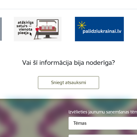
Vai šī informācija bija noderīga?
Sniegt atsauksmi
Izvēlieties jaunumu saņemšanas tē
Tēmas