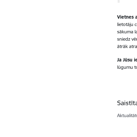
Vietnes a
lietotāju
sākuma la
sniedz vēr
ātrāk atr
Ja Jūsu i
lūgumu to
Saistī
Aktualitāt