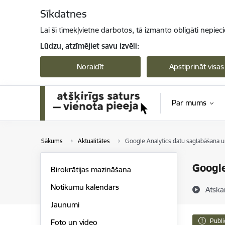
Pāriet uz lapas saturu
Sīkdatnes
Lai šī tīmekļvietne darbotos, tā izmanto obligāti nepiec
Lūdzu, atzīmējiet savu izvēli:
Noraidīt
Apstiprināt visas
Par mums
Sākums
Aktualitātes
Google Analytics datu saglabāšana un
Google
Birokrātijas mazināšana
Notikumu kalendārs
Atska
Jaunumi
Publi
Foto un video