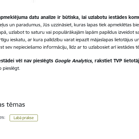
pmeklējuma datu analīze ir būtiska, lai uzlabotu iestādes komu
 ceļus un paradumus, Jūs uzzināsiet, kuras lapas tiek apmeklētas biežā
pā, uzlabot to saturu vai populārākajām lapām papildus izveidot sat
tīgu ieskatu, ar kura palīdzību varat iepazīt mājaslapas lietotājus un
ast sev nepieciešamo informāciju, līdz ar to uzlabosiet arī iestādes 
estādei vēl nav pieslēgts
Google Analytics
, rakstiet TVP lietot
 pieslēgt.
tas tēmas
es:
Labā prakse