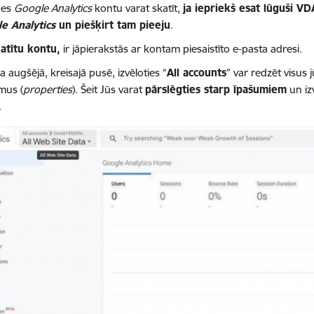
des
Google Analytics
kontu varat skatīt,
ja iepriekš esat lūguši VD
e Analytics
un piešķirt tam pieeju
.
katītu kontu,
ir jāpierakstās ar kontam piesaistīto e-pasta adresi.
 augšējā, kreisajā pusē, izvēloties “
All accounts
” var redzēt visus 
mus (
properties
). Šeit Jūs varat
pārslēgties starp īpašumiem
un izv
.