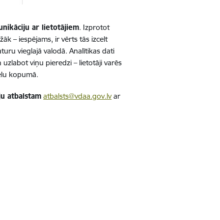
nikāciju ar lietotājiem
. Izprotot
k – iespējams, ir vērts tās izcelt
uru vieglajā valodā. Analītikas dati
 uzlabot viņu pieredzi – lietotāji varēs
tēlu kopumā.
āju atbalstam
atbalsts@vdaa.gov.lv
ar