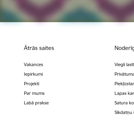
Kājene
Ātrās saites
Noderīg
Vakances
Viegli lasī
Iepirkumi
Privātuma
Projekti
Piekļūsta
Par mums
Lapas kar
Labā prakse
Satura k
Sīkdatņu 