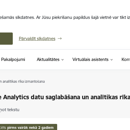
iešamās sīkdatnes. Ar Jūsu piekrišanu papildus šajā vietnē var tikt i
Pārvaldīt sīkdatnes
Pakalpojumi
Aktualitātes
Virtuālais asistents
Kont
 analītikas rīka izmantošana
 Analytics datu saglabāšana un analītikas rī
ņot tekstu
cēts
pirms vairāk nekā 2 gadiem