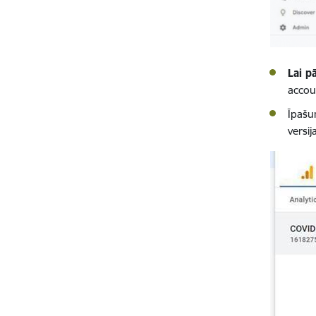
Lai p
accou
Īpašu
versij