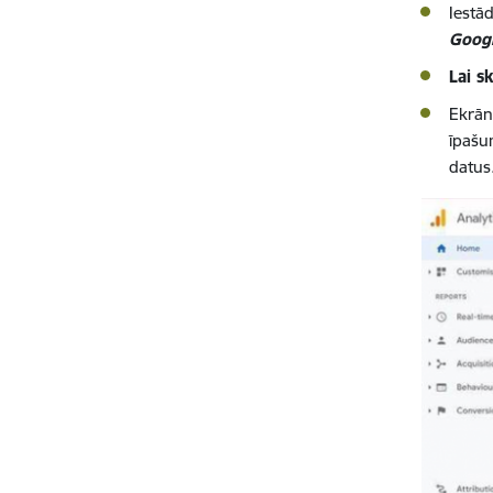
Iestā
Googl
Lai s
Ekrāna
īpašu
datus