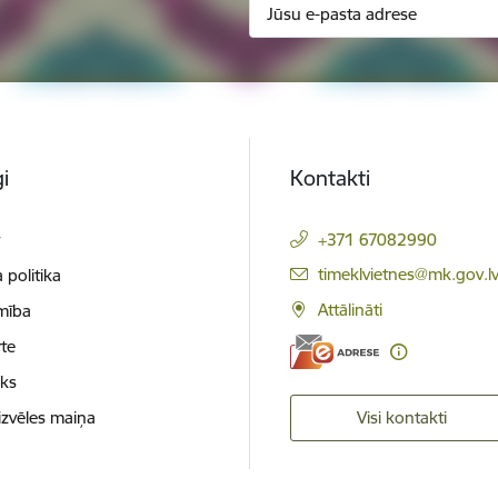
i
Kontakti
t
+371 67082990
E-pasts:
timeklvietnes@mk.gov.l
 politika
Attālināti
mība
te
oks
izvēles maiņa
Visi kontakti