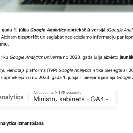
gada 1. jūlija
Google Analytics
iepriekšējā versijā
(Google Analy
.
Aicinām
eksportēt
un saglabāt nepieciešamo informāciju par iepr
umu.
 rīku
Google Analytics Universal
no 2023. gada jūlija aizvieto
jaunāk
tņu vienotajā platformā (TVP)
Google Analytics 4
tika pieslēgts ar 20
s apmeklējumu no 2023. gada 1. jūnija ir pieejami jaunajā
Google A
nalytics izmantošana