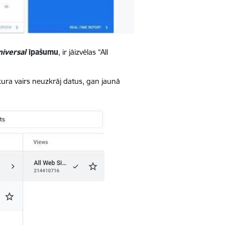
niversal
īpašumu
, ir jāizvēlas “All
 kura vairs neuzkrāj datus, gan jaunā