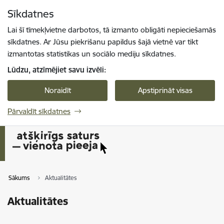
Pāriet uz lapas saturu
Sīkdatnes
Spied
lai meklētu
Enter
Lai šī tīmekļvietne darbotos, tā izmanto obligāti nepieciešamās
sīkdatnes. Ar Jūsu piekrišanu papildus šajā vietnē var tikt
izmantotas statistikas un sociālo mediju sīkdatnes.
Lūdzu, atzīmējiet savu izvēli:
Noraidīt
Apstiprināt visas
Pārvaldīt sīkdatnes
Sākums
Aktualitātes
Aktualitātes