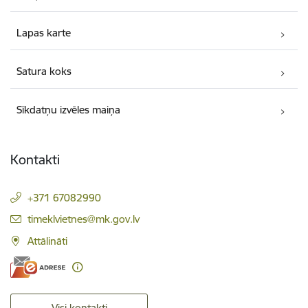
Lapas karte
Satura koks
Sīkdatņu izvēles maiņa
Kontakti
+371 67082990
E-pasts:
timeklvietnes@mk.gov.lv
Attālināti
Visi kontakti