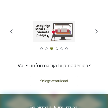
Vai šī informācija bija noderīga?
Sniegt atsauksmi
Esi pirmais, kurš uzzina!