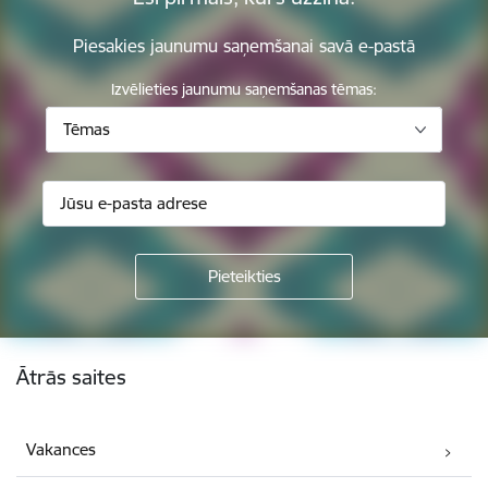
Piesakies jaunumu saņemšanai savā e-pastā
Izvēlieties jaunumu saņemšanas tēmas:
Tēmas
Kājene
Ātrās saites
Vakances