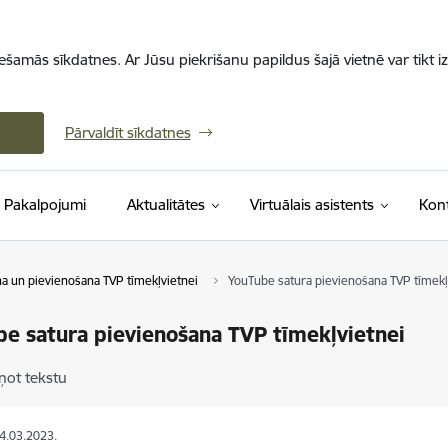
iešamās sīkdatnes. Ar Jūsu piekrišanu papildus šajā vietnē var tikt i
Pārvaldīt sīkdatnes
Pakalpojumi
Aktualitātes
Virtuālais asistents
Kont
 un pievienošana TVP tīmekļvietnei
YouTube satura pievienošana TVP tīmekļ
e satura pievienošana TVP tīmekļvietnei
ņot tekstu
24.03.2023.