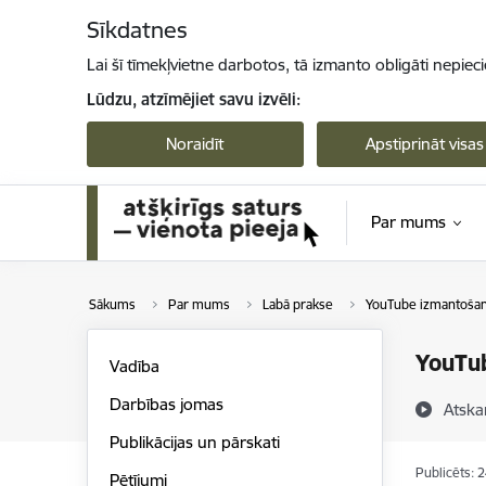
Pāriet uz lapas saturu
Sīkdatnes
Lai šī tīmekļvietne darbotos, tā izmanto obligāti nepiec
Lūdzu, atzīmējiet savu izvēli:
Noraidīt
Apstiprināt visas
Par mums
Sākums
Par mums
Labā prakse
YouTube izmantošana
YouTub
Vadība
Darbības jomas
Atska
Publikācijas un pārskati
Publicēts: 
Pētījumi