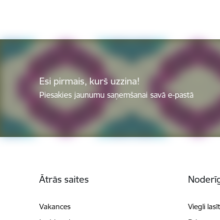
Esi pirmais, kurš uzzina!
Piesakies jaunumu saņemšanai savā e-pastā
Kājene
Ātrās saites
Noderīg
Vakances
Viegli lasī