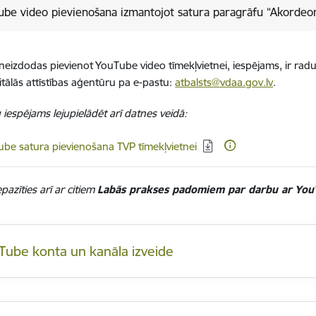
be video pievienošana izmantojot satura paragrāfu “Akordeo
neizdodas pievienot YouTube video tīmekļvietnei, iespējams, ir radus
gitālās attīstības aģentūru pa e-pastu:
atbalsts@vdaa.gov.lv
.
iespējams lejupielādēt arī datnes veidā:
dēt:
be satura pievienošana TVP tīmekļvietnei
pazīties arī ar citiem
Labās prakses padomiem par darbu ar Yo
Tube konta un kanāla izveide