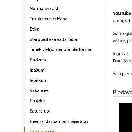
Normatīvie akti
YouTube 
Trauksmes celšana
paragrāfu
Ētika
Gan iegul
Starptautiskā sadarbība
vietnē, p
Tīmekļvietņu vienotā platforma
Iegultais 
Budžets
tīmekļvie
Īpašumi
Šajā piem
Iepirkumi
Vakances
Piedāvā
Projekti
Satura tipi
Resursi darbam ar mājaslapu
Labā prakse