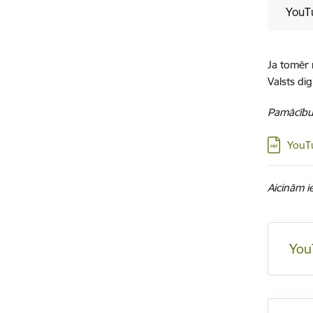
YouTu
Ja tomēr 
Valsts di
Pamācību 
Lejupielā
YouTu
Aicinām ie
You