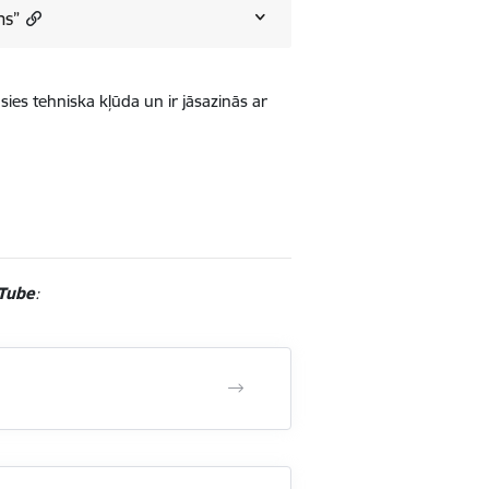
ns”
ies tehniska kļūda un ir jāsazinās ar
uTube
: