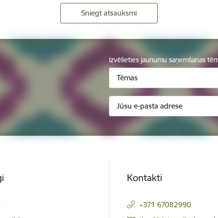
Sniegt atsauksmi
Izvēlieties jaunumu saņemšanas tē
Tēmas
i
Kontakti
t
+371 67082990