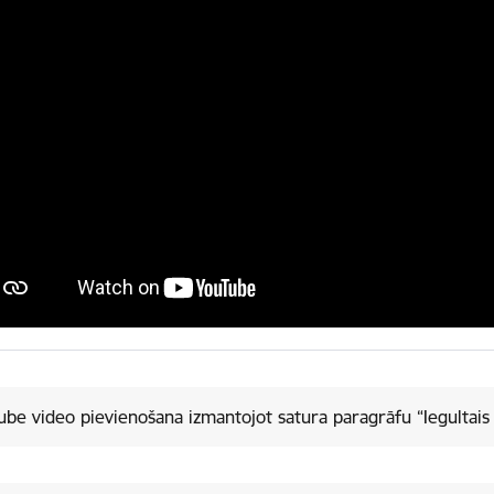
be video pievienošana izmantojot satura paragrāfu “Iegultais