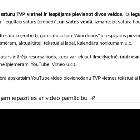
saturu TVP vietnei ir iespējams pievienot
divos veidos
. Kā
ieg
 “Iegultais saturs (embed)”,
un
saites veidā
, izmantojot satura tip
to saturu (embed), gan satura tipu “Akordeons” ir iespējams pievi
iemēram, aktualitātei, tekstuālai lapai, kalendāra notikumam u.c.
saturs ir ārēja resursa kods, kuru var iekļaut tīmekļvietnē,
nodroši
tnē (piemēram: YouTube, Vimeo u.c.).
ērā apskatīsim YouTube video pievienošanu TVP vietnes tekstuālai l
jam iepazīties ar video pamācību