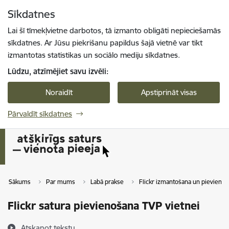
Pāriet uz lapas saturu
Sīkdatnes
Spied
lai meklētu
Enter
Lai šī tīmekļvietne darbotos, tā izmanto obligāti nepieciešamās
sīkdatnes. Ar Jūsu piekrišanu papildus šajā vietnē var tikt
izmantotas statistikas un sociālo mediju sīkdatnes.
Lūdzu, atzīmējiet savu izvēli:
Noraidīt
Apstiprināt visas
Pārvaldīt sīkdatnes
Sākums
Par mums
Labā prakse
Flickr izmantošana un pievienoš
Flickr satura pievienošana TVP vietnei
Atskaņot tekstu