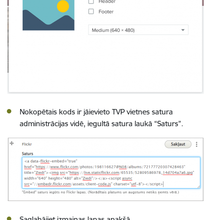
Nokopētais kods ir jāievieto TVP vietnes satura
administrācijas vidē, iegultā satura laukā “Saturs”.
Saglabājiet izmaiņas lapas apakšā.