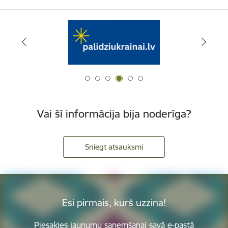
Vai šī informācija bija noderīga?
Sniegt atsauksmi
Esi pirmais, kurš uzzina!
Piesakies jaunumu saņemšanai savā e-pastā