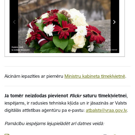
Aicinām iepazīties ar piemēru
Ministru kabineta tīmekļvietnē
.
Ja tomēr neizdodas pievienot
Flickr
saturu tīmekļvietnei
,
iespējams, ir radusies tehniska kļūda un ir jāsazinās ar Valsts
digitālās attīstības aģentūru pa e-pastu:
atbalsts@vraa.gov.lv
.
Pamācību iespējams lejupielādēt arī datnes veidā: