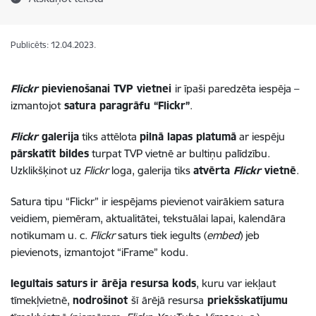
Publicēts: 12.04.2023.
Flickr
pievienošanai TVP vietnei
ir īpaši paredzēta iespēja –
izmantojot
satura paragrāfu “Flickr”
.
Flickr
galerija
tiks attēlota
pilnā lapas platumā
ar iespēju
pārskatīt bildes
turpat TVP vietnē ar bultiņu palīdzību.
Uzklikšķinot uz
Flickr
loga, galerija tiks
atvērta
Flickr
vietnē
.
Satura tipu “Flickr” ir iespējams pievienot vairākiem satura
veidiem, piemēram, aktualitātei, tekstuālai lapai, kalendāra
notikumam u. c.
Flickr
saturs tiek iegults (
embed
) jeb
pievienots, izmantojot “iFrame” kodu.
Iegultais saturs
ir ārēja resursa kods
, kuru var iekļaut
tīmekļvietnē,
nodrošinot
šī
ārējā resursa
priekšskatījumu