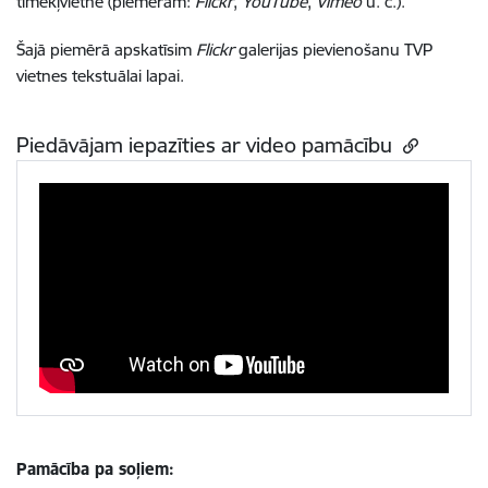
tīmekļvietnē (piemēram:
Flickr
,
YouTube
,
Vimeo
u. c.).
Šajā piemērā apskatīsim
Flickr
galerijas pievienošanu TVP
vietnes tekstuālai lapai.
Piedāvājam iepazīties ar video pamācību
Pamācība pa soļiem: