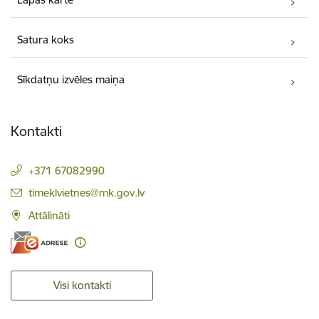
Satura koks
Sīkdatņu izvēles maiņa
Kontakti
+371 67082990
E-pasts:
timeklvietnes@mk.gov.lv
Attālināti
Visi kontakti