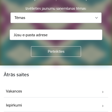
Izvēlieties jaunumu saņemšanas tēmas:
Tēmas
Kājene
Ātrās saites
Vakances
Iepirkumi