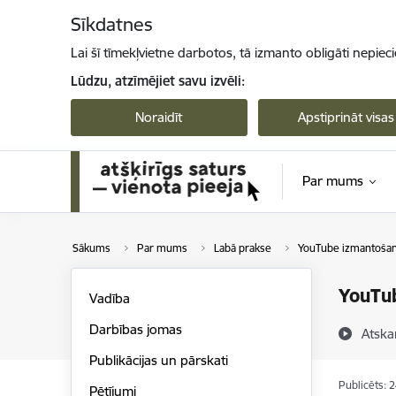
Pāriet uz lapas saturu
Sīkdatnes
Lai šī tīmekļvietne darbotos, tā izmanto obligāti nepiec
Lūdzu, atzīmējiet savu izvēli:
Noraidīt
Apstiprināt visas
Par mums
Sākums
Par mums
Labā prakse
YouTube izmantošana
YouTub
Vadība
Darbības jomas
Atska
Publikācijas un pārskati
Publicēts: 
Pētījumi