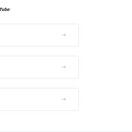
uTube
: