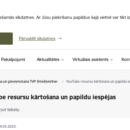
iešamās sīkdatnes. Ar Jūsu piekrišanu papildus šajā vietnē var tikt i
Pārvaldīt sīkdatnes
Pakalpojumi
Aktualitātes
Virtuālais asistents
Kont
 un pievienošana TVP tīmekļvietnei
YouTube resursu kārtošana un papildu i
e resursu kārtošana un papildu iespējas
ņot tekstu
24.03.2023.