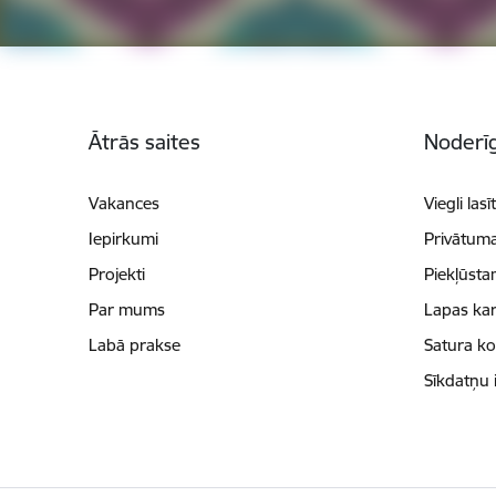
Kājene
Ātrās saites
Noderīg
Vakances
Viegli lasī
Iepirkumi
Privātuma
Projekti
Piekļūsta
Par mums
Lapas kar
Labā prakse
Satura k
Sīkdatņu 