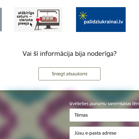
Vai šī informācija bija noderīga?
Sniegt atsauksmi
Izvēlieties jaunumu saņemšanas tē
Tēmas