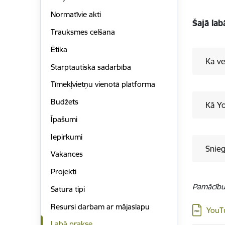
Normatīvie akti
Šajā la
Trauksmes celšana
Ētika
Kā ve
Starptautiskā sadarbība
Tīmekļvietņu vienotā platforma
Budžets
Kā Yo
Īpašumi
Iepirkumi
Snieg
Vakances
Projekti
Pamācību 
Satura tipi
Resursi darbam ar mājaslapu
Lejupielā
YouTu
Labā prakse