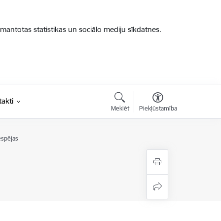
zmantotas statistikas un sociālo mediju sīkdatnes.
akti
Meklēt
Piekļūstamība
espējas