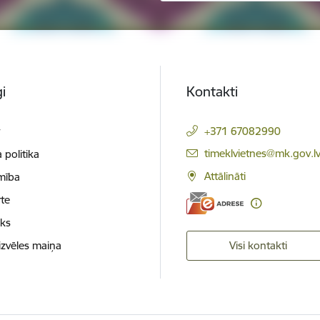
i
Kontakti
t
+371 67082990
E-pasts:
timeklvietnes@mk.gov.l
 politika
Attālināti
mība
te
oks
izvēles maiņa
Visi kontakti