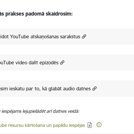
bās prakses padomā skaidrosim:
idot YouTube atskaņošanas sarakstus
uTube video dalīt epizodēs
sim ieskatu par to, kā glabāt audio datnes
iespējams lejupielādēt arī datnes veidā:
dēt:
be resursu kārtošana un papildu iespējas